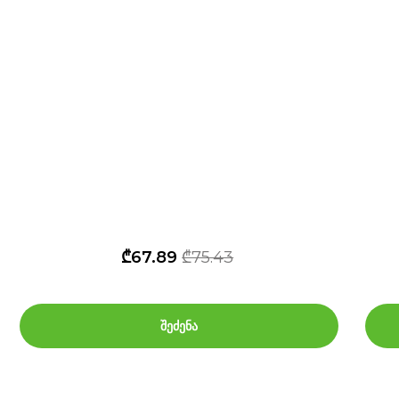
₾
67.89
₾75.43
შეძენა