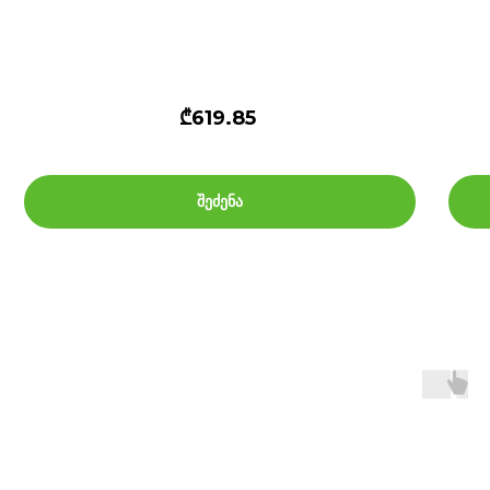
₾619.85
შეძენა