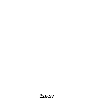
₾28.57