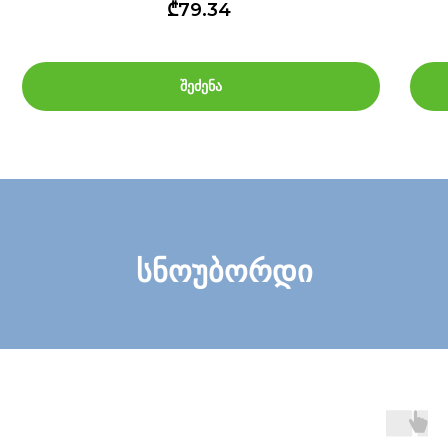
₾79.34
შეძენა
სნოუბორდი