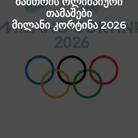
ᲖᲐᲛᲗᲠᲘᲡ ᲝᲚᲘᲛᲞᲘᲣᲠᲘ
ᲗᲐᲛᲐᲨᲔᲑᲘ
ᲛᲘᲚᲐᲜᲘ ᲙᲝᲠᲢᲘᲜᲐ 2026